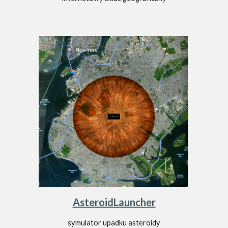
AsteroidLauncher
symulator upadku asteroidy