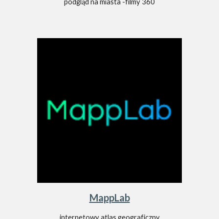
podgląd na miasta -filmy 360
MappLab
internetowy atlas geograficzny