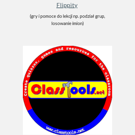
Flippity
(gry i pomoce do lekcji np. podział grup,
losowanie imion)