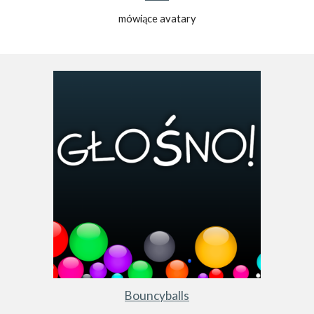
mówiące avatary
Bouncyballs